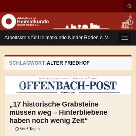
Suc
ums
Search for:
Arbeitskreis für Heimatkunde Nieder-Roden e. V.
Navi
umsc
SCHLAGWORT:
ALTER FRIEDHOF
„17 historische Grabsteine
müssen weg – Hinterbliebene
haben noch wenig Zeit“
Vor 5 Tagen