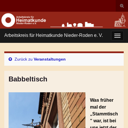
Suc
ums
Search for:
Arbeitskreis für Heimatkunde Nieder-Roden e. V.
Navi
umsc
Zurück zu
Veranstaltungen
Babbeltisch
Was früher
mal der
„Stammtisch
“ war, ist bei
uns jetzt der