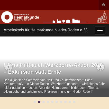
Suc
ums
Search for:
Arbeitskreis für Heimatkunde Nieder-Roden e. V.
Navi
umsc
Klima trifft auch Werzborre-Aktion 2026
– Exkursion statt Ernte
Previous
Nex
Das alljährliche Sammeln von Heil- und Zauberpflanzen für den
Kräuterstrauß – in Nieder-Roden „Werzborre“ genannt – wird dieses Jahr
leider ausfallen müssen. Aber der Heimatverein bildet aus – Thema:
„Heimische und unheimliche Pflanzen in und um Nieder-Roden“