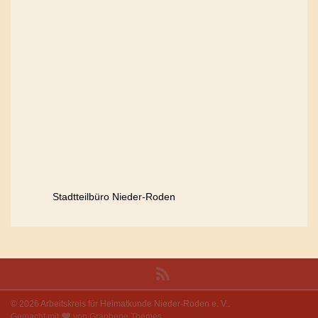
Stadtteilbüro Nieder-Roden
© 2026 Arbeitskreis für Heimatkunde Nieder-Roden e. V..
Gemacht mit
von
Graphene Themes
.