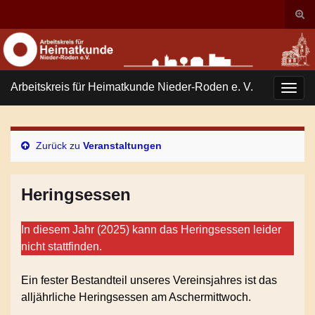
Suc
ums
Search for:
Arbeitskreis für Heimatkunde Nieder-Roden e. V.
Navi
umsc
Zurück zu
Veranstaltungen
Heringsessen
In diesem Jahr (2025) kann das Heringsessen leider
nicht stattfinden.
Ein fester Bestandteil unseres Vereinsjahres ist das
alljährliche Heringsessen am Aschermittwoch.