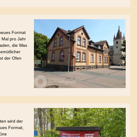
 neues Format
r Mal pro Jahr
aden, die Was
gemütlicher
et der Ofen
en wird der
eues Format,
Eine