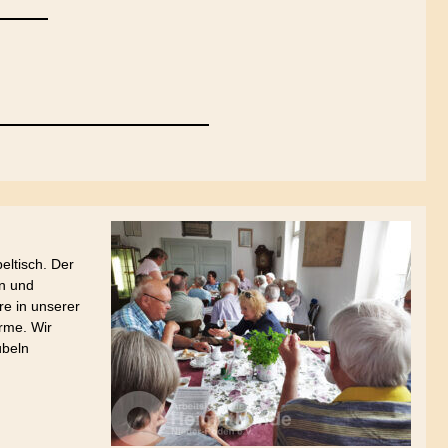
eltisch. Der
en und
re in unserer
rme. Wir
übeln