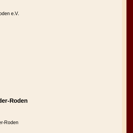
oden e.V.
eder-Roden
der-Roden