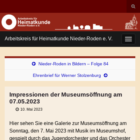
Suc
ums
Search for:
Arbeitskreis für Heimatkunde Nieder-Roden e. V.
Navi
umsc
Nieder-Roden in Bildern – Folge 84
Ehrenbrief für Werner Stolzenburg
Impressionen der Museumsöffnung am
07.05.2023
10. Mai 2023
Hier sehen Sie eine Galerie zur Museumsöffnung am
Sonntag, den 7. Mai 2023 mit Musik im Museumshof,
gespielt durch das Jugendorchester und das Orchester