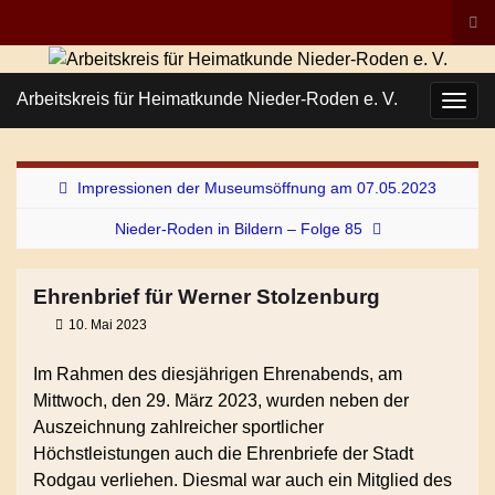
Suc
ums
Search for:
Arbeitskreis für Heimatkunde Nieder-Roden e. V.
Navi
umsc
Impressionen der Museumsöffnung am 07.05.2023
Nieder-Roden in Bildern – Folge 85
Ehrenbrief für Werner Stolzenburg
10. Mai 2023
Im Rahmen des diesjährigen Ehrenabends, am
Mittwoch, den 29. März 2023, wurden neben der
Auszeichnung zahlreicher sportlicher
Höchstleistungen auch die Ehrenbriefe der Stadt
Rodgau verliehen. Diesmal war auch ein Mitglied des