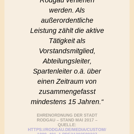
werden. Als
außerordentliche
Leistung zählt die aktive
Tätigkeit als
Vorstandsmitglied,
Abteilungsleiter,
Spartenleiter o.ä. über
einen Zeitraum von
zusammengefasst
mindestens 15 Jahren.“
EHRENORDNUNG DER STADT
RODGAU – STAND MAI 2017 –
QUELLE:
HTTPS://RODGAU.DE/MEDIA/CUSTOM/