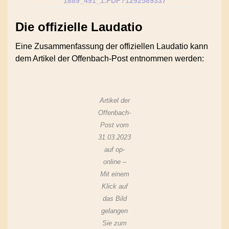
1889_491_1.PDF?1292589337
Die offizielle Laudatio
Eine Zusammenfassung der offiziellen Laudatio kann
dem Artikel der Offenbach-Post entnommen werden:
Artikel der
Offenbach-
Post vom
31.03.2023
auf op-
online –
Mit einem
Klick auf
das Bild
gelangen
Sie zum