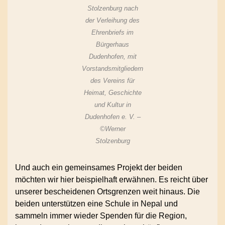
Stolzenburg nach
der Verleihung des
Ehrenbriefs im
Bürgerhaus
Dudenhofen, mit
Vorstandsmitgliedern
des Vereins für
Heimat, Geschichte
und Kultur in
Dudenhofen e. V. –
©Werner
Stolzenburg
Und auch ein gemeinsames Projekt der beiden
möchten wir hier beispielhaft erwähnen. Es reicht über
unserer bescheidenen Ortsgrenzen weit hinaus. Die
beiden unterstützen eine Schule in Nepal und
sammeln immer wieder Spenden für die Region,