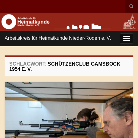
Suc
ums
Search for:
Arbeitskreis für Heimatkunde Nieder-Roden e. V.
Navi
umsc
SCHLAGWORT:
SCHÜTZENCLUB GAMSBOCK
1954 E. V.