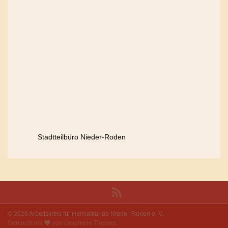
Stadtteilbüro Nieder-Roden
© 2026 Arbeitskreis für Heimatkunde Nieder-Roden e. V..
Gemacht mit
von
Graphene Themes
.