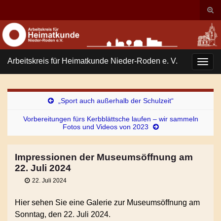
Suc
ums
Search for:
Arbeitskreis für Heimatkunde Nieder-Roden e. V.
Navi
umsc
„Sport auch außerhalb der Schulzeit“
Vorbereitungen fürs Kerbblättsche laufen – wir sammeln
Fotos und Videos von 2023
Impressionen der Museumsöffnung am
22. Juli 2024
22. Juli 2024
Hier sehen Sie eine Galerie zur Museumsöffnung am
Sonntag, den 22. Juli 2024.