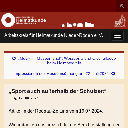
Suc
ums
Search for:
Arbeitskreis für Heimatkunde Nieder-Roden e. V.
Navi
umsc
„Musik im Museumshof“, Werzborre und Oischulfoddo
beim Heimatverein
Impressionen der Museumsöffnung am 22. Juli 2024
„Sport auch außerhalb der Schulzeit“
19. Juli 2024
Artikel in der Rodgau-Zeitung vom 19.07.2024.
Wir bedanken uns herzlich für die Berichterstattung der