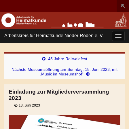
Suc
ums
Search for:
Arbeitskreis für Heimatkunde Nieder-Roden e. V.
Navi
umsc
45 Jahre Rollwaldfest
Nächste Museumsöffnung am Sonntag, 18. Juni 2023, mit
„Musik im Museumshof“
Einladung zur Mitgliederversammlung
2023
13. Juni 2023