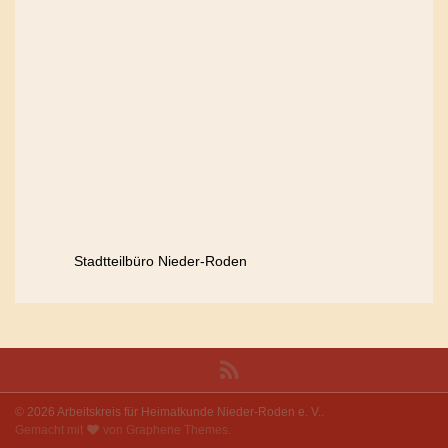
Stadtteilbüro Nieder-Roden
© 2026 Arbeitskreis für Heimatkunde Nieder-Roden e. V..
Gemacht mit
von
Graphene Themes
.