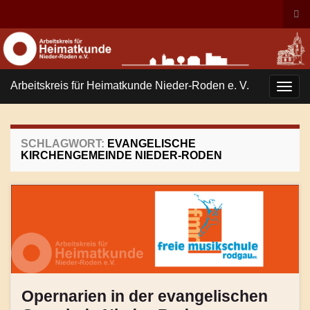
Suc
ums
Search for:
Arbeitskreis für Heimatkunde Nieder-Roden e. V.
Navi
umsc
SCHLAGWORT:
EVANGELISCHE
KIRCHENGEMEINDE NIEDER-RODEN
Opernarien in der evangelischen