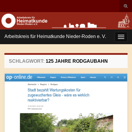
Suc
ums
Search for:
Arbeitskreis für Heimatkunde Nieder-Roden e. V.
Navi
umsc
SCHLAGWORT:
125 JAHRE RODGAUBAHN