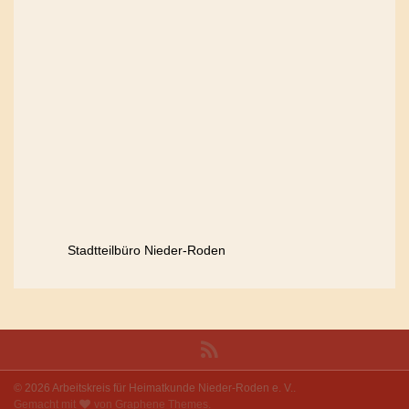
Stadtteilbüro Nieder-Roden
© 2026 Arbeitskreis für Heimatkunde Nieder-Roden e. V..
Gemacht mit
von
Graphene Themes
.