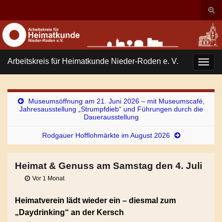
Suc
ums
Search for:
Arbeitskreis für Heimatkunde Nieder-Roden e. V.
Navi
umsc
Museumsöffnung am 21. Juni 2026 – mit Museumscafé,
Jahresausstellung „Strumpfdieb“ und Führungen durch die
Dauerausstellung
Rodgauer Hofflohmärkte im August 2026
Heimat & Genuss am Samstag den 4. Juli
Vor 1 Monat
Heimatverein lädt wieder ein – diesmal zum
„Daydrinking“ an der Kersch