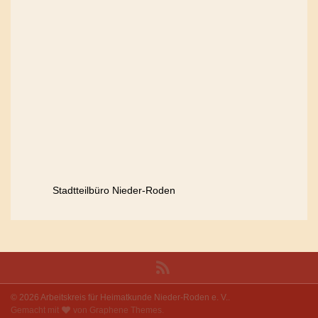
Stadtteilbüro Nieder-Roden
© 2026 Arbeitskreis für Heimatkunde Nieder-Roden e. V..
Gemacht mit
von
Graphene Themes
.