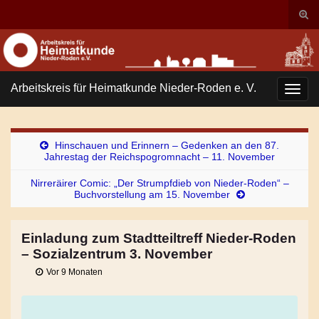
Suc
ums
Search for:
Arbeitskreis für Heimatkunde Nieder-Roden e. V.
Navi
umsc
Hinschauen und Erinnern – Gedenken an den 87.
Jahrestag der Reichspogromnacht – 11. November
Nirreräirer Comic: „Der Strumpfdieb von Nieder-Roden“ –
Buchvorstellung am 15. November
Einladung zum Stadtteiltreff Nieder-Roden
– Sozialzentrum 3. November
Vor 9 Monaten