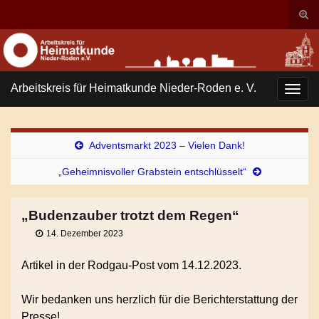
Suc
ums
Search for:
Arbeitskreis für Heimatkunde Nieder-Roden e. V.
Navi
umsc
Adventsmarkt 2023 – Vielen Dank!
„Geheimnisvoller Grabstein entschlüsselt“
„Budenzauber trotzt dem Regen“
14. Dezember 2023
Artikel in der Rodgau-Post vom 14.12.2023.
Wir bedanken uns herzlich für die Berichterstattung der
Presse!