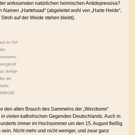
 der wirksamsten natürlichen heimischen Antidepressiva?
en Namen „Hartehaad“ (abgeleitet wohl von „Harte Heide“,
e Stroh auf der Weide stehen bleibt).
aut im Hof
des
tmuseums,
 ausgesät
as dortige
den der
räuße.
NR/UBI
Sie den alten Brauch des Sammelns der „Werzborre“
 in vielen katholischen Gegenden Deutschlands. Auch in
rhunderts immer im Hochsommer um den 15. August fleißig
sein. Nicht mehr und nicht weniger, und zwar ganz