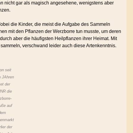
enn nicht gar als magisch angesehene, wenigstens aber
nzen.
obei die Kinder, die meist die Aufgabe des Sammeln
lnen mit den Pflanzen der Werzborre tun musste, um deren
urch aber die häufigsten Heilpflanzen ihrer Heimat. Mit
sammeln, verschwand leider auch diese Artenkenntnis.
on seit
n JAhren
tet der
NR die
zborre-
uße auf
dem
enmarkt
Hier der