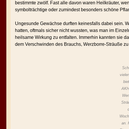
bestimmte zwölf. Fast alle davon waren Heilkräuter, w
symbolträchtige oder zumindest besonders schöne Pfla
Ungesunde Gewächse durften keinesfalls dabei sein. W
hatten, oftmals sicher nicht wussten, was man im Einze
heilsame Wirkung zu entfalten. Immerhin kannten sie dad
dem Verschwinden des Brauchs, Werzborre-Sträuße zu 
Sch
viele
bie
AKH
Wer
Strä
Woch
an. 