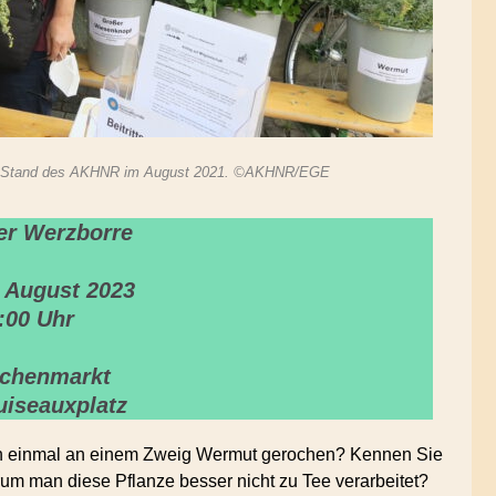
rre-Stand des AKHNR im August 2021. ©AKHNR/EGE
er Werzborre
. August 2023
:00 Uhr
chenmarkt
uiseauxplatz
on einmal an einem Zweig Wermut gerochen? Kennen Sie
um man diese Pflanze besser nicht zu Tee verarbeitet?