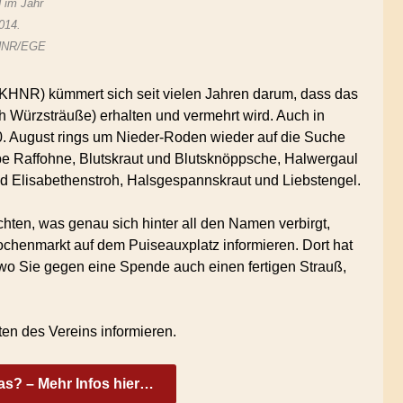
 im Jahr
014.
NR/EGE
AKHNR) kümmert sich seit vielen Jahren darum, dass das
 Würzsträuße) erhalten und vermehrt wird. Auch in
0. August rings um Nieder-Roden wieder auf die Suche
e Raffohne, Blutskraut und Blutsknöppsche, Halwergaul
d Elisabethenstroh, Halsgespannskraut und Liebstengel.
ten, was genau sich hinter all den Namen verbirgt,
chenmarkt auf dem Puiseauxplatz informieren. Dort hat
wo Sie gegen eine Spende auch einen fertigen Strauß,
ten des Vereins informieren.
as? – Mehr Infos hier…