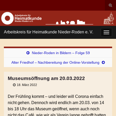
Suc
ums
Search for:
Arbeitskreis für Heimatkunde Nieder-Roden e. V.
Navi
umsc
Nieder-Roden in Bildern – Folge 59
Alter Friedhof – Nachbereitung der Online-Vorstellung
Museumsöffnung am 20.03.2022
18. März 2022
Der Frühling kommt – und leider will Corona einfach
nicht gehen. Dennoch wird endlich am 20.03. von 14
bis 18 Uhr das Museum geöffnet, wenn auch noch
nicht das Café, wie wir als Verein lange gehofft hatten.