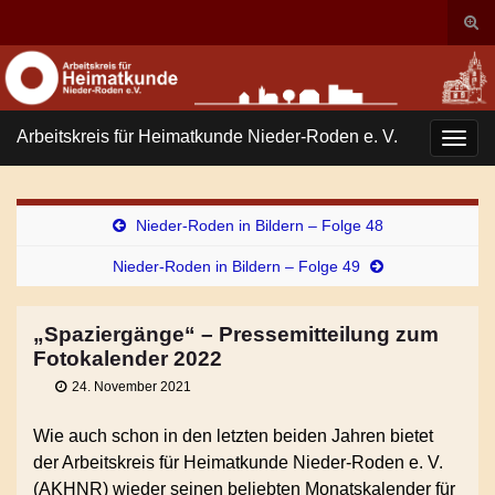
Suc
ums
Search for:
Arbeitskreis für Heimatkunde Nieder-Roden e. V.
Navi
umsc
Nieder-Roden in Bildern – Folge 48
Nieder-Roden in Bildern – Folge 49
„Spaziergänge“ – Pressemitteilung zum
Fotokalender 2022
24. November 2021
Wie auch schon in den letzten beiden Jahren bietet
der Arbeitskreis für Heimatkunde Nieder-Roden e. V.
(AKHNR) wieder seinen beliebten Monatskalender für