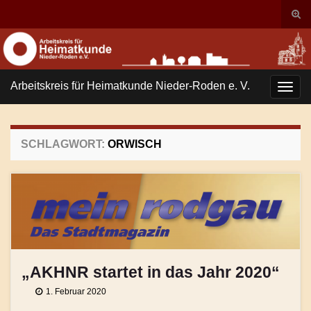
Suc
ums
Search for:
Arbeitskreis für Heimatkunde Nieder-Roden e. V.
Navi
umsc
SCHLAGWORT:
ORWISCH
„AKHNR startet in das Jahr 2020“
1. Februar 2020