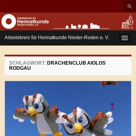
Suc
ums
Search for:
Arbeitskreis für Heimatkunde Nieder-Roden e. V.
Navi
umsc
SCHLAGWORT:
DRACHENCLUB AIOLOS
RODGAU