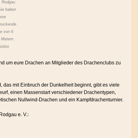
s Rodgau
Sie haben
eine
druckende
e von 6
 Metern.
iolos
rund um eure Drachen an Mitglieder des Drachenclubs zu
as mit Einbruch der Dunkelheit beginnt, gibt es viele
wurf, einen Massenstart verschiedener Drachentypen,
tischen Nullwind-Drachen und ein Kampfdrachenturnier.
Rodgau e. V.: