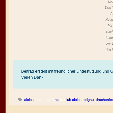
Lo
Drac
A
Rodg
Mit
Klic
kom
zur 
des 
Beitrag erstellt mit freundlicher Unterstützung un
Vielen Dank!
aiolos
,
badesee
,
drachenclub aiolos rodgau
,
drachenfe