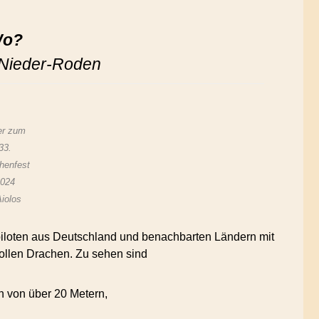
o?
Nieder-Roden
er zum
33.
henfest
2024
iolos
iloten aus Deutschland und benachbarten Ländern mit
ollen Drachen. Zu sehen sind
n von über 20 Metern,