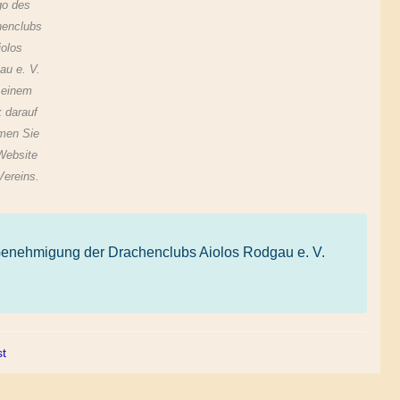
go des
henclubs
iolos
au e. V.
 einem
k darauf
men Sie
Website
Vereins.
d Genehmigung der Drachenclubs Aiolos Rodgau e. V.
st