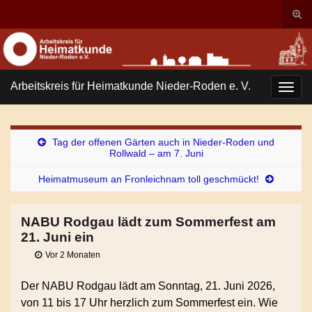
Suc
ums
Search for:
Arbeitskreis für Heimatkunde Nieder-Roden e. V.
Navi
umsc
Tag der offenen Gärten auch in Nieder-Roden und
Rollwald – am 7. Juni
Heimatmuseum an Fronleichnam toll geschmückt!
NABU Rodgau lädt zum Sommerfest am
21. Juni ein
Vor 2 Monaten
Der NABU Rodgau lädt am Sonntag, 21. Juni 2026,
von 11 bis 17 Uhr herzlich zum Sommerfest ein. Wie