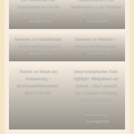
Musikvereins im Hof der
Musikvereins in der Scheune
Scheune Mergenthal.
Mergenthal.
©AKHNR/FMA
©AKHNR/FMA
Bratwurst mit Kartoffelsalat
Bratwurst im Brötchen –
– Musikverein/Mergenthal.
Musikverein/Mergenthal.
©AKHNR/FMA
©AKHNR/FMA
Snacks zur Musik am
Unser kulinarisches Kerb-
Kerbsonntag –
Highlight: Wildgulasch mit
Musikverein/Mergenthal.
Spätzle – frisch gekocht
©AKHNR/FMA
vom Chefkoch Wolfgang
Schrod persönlich.
In der Scheune Schrod am
Kerbsonntag.
©AKHNR/FMA