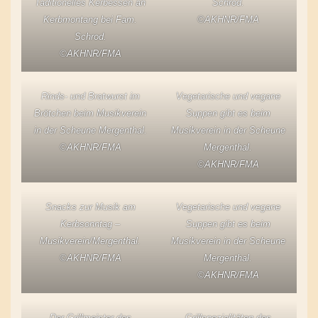
Taditionelles Kerbessen an
Schrod.
Kerbmontang bei Fam.
©AKHNR/FMA
Schrod.
©AKHNR/FMA
Rinds- und Bratwurst im
Vegetarische und vegane
Brötchen beim Musikverein
Suppen gibt es beim
in der Scheune Mergenthal.
Musikverein in der Scheune
©AKHNR/FMA
Mergenthal.
©AKHNR/FMA
Snacks zur Musik am
Vegetarische und vegane
Kerbsonntag –
Suppen gibt es beim
Musikverein/Mergenthal.
Musikverein in der Scheune
©AKHNR/FMA
Mergenthal.
©AKHNR/FMA
Der Grillmeister des
Grillspezialitäten des