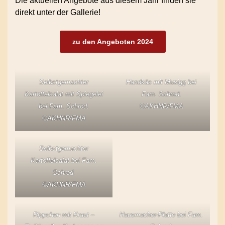
Die aktuellen Angebote aus diesem Jahr finden sie
direkt unter der Gallerie!
zu den Angeboten 2024
Selbstgemachter
Handkäs mit Musigg bei
Kartoffelsalat mit Spiegelei
Fam. Schrod.
bei Fam. Schrod.
©AKHNR/FMA
©AKHNR/FMA
Selbstgemachter
Kartoffelsalat bei Fam.
Schrod.
©AKHNR/FMA
Rippchen mit Kraut –
Hausmacher-Platte bei Fam.