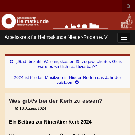
Suc
ums
Search for:
Arbeitskreis für Heimatkunde Nieder-Roden e. V.
Navi
umsc
„Stadt bezahlt Wartungskosten für zugewuchertes Gleis –
wäre es wirklich reaktivierbar?“
2024 ist für den Musikverein Nieder-Roden das Jahr der
Jubiläen
Was gibt’s bei der Kerb zu essen?
18. August 2024
Ein Beitrag zur Nirreräirer Kerb 2024