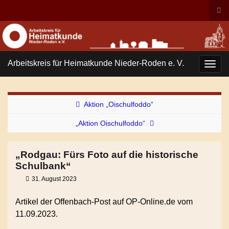
Suc
ums
Search for:
Arbeitskreis für Heimatkunde Nieder-Roden e. V.
Navi
umsc
Aktion „Oischulfoddo“
„Aktion Oischulfoddo“
„Rodgau: Fürs Foto auf die historische
Schulbank“
31. August 2023
Artikel der Offenbach-Post auf OP-Online.de vom
11.09.2023.