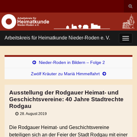
Suc
ums
Search for:
Arbeitskreis für Heimatkunde Nieder-Roden e. V.
Navi
umsc
Nieder-Roden in Bildern – Folge 2
Zwölf Kräuter zu Mariä Himmelfahrt
Ausstellung der Rodgauer Heimat- und
Geschichtsvereine: 40 Jahre Stadtrechte
Rodgau
28. August 2019
Die Rodgauer Heimat- und Geschichtsvereine
beteiligen sich an der Feier der Stadt Rodgau mit einer