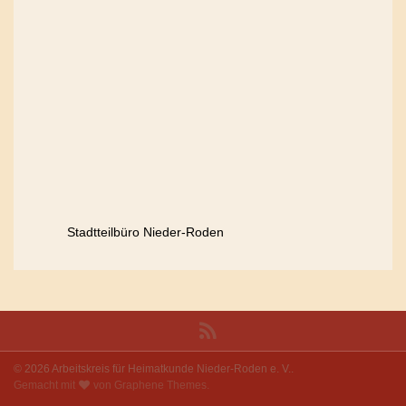
Stadtteilbüro Nieder-Roden
© 2026 Arbeitskreis für Heimatkunde Nieder-Roden e. V..
Gemacht mit
von
Graphene Themes
.