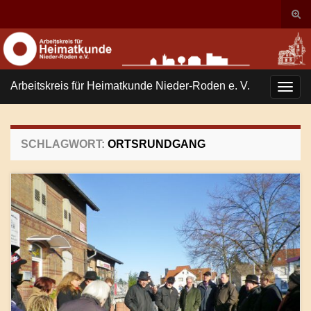
Suc
ums
Search for:
Arbeitskreis für Heimatkunde Nieder-Roden e. V.
Navi
umsc
SCHLAGWORT:
ORTSRUNDGANG