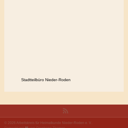
Stadtteilbüro Nieder-Roden
© 2026 Arbeitskreis für Heimatkunde Nieder-Roden e. V..
Gemacht mit
von
Graphene Themes
.