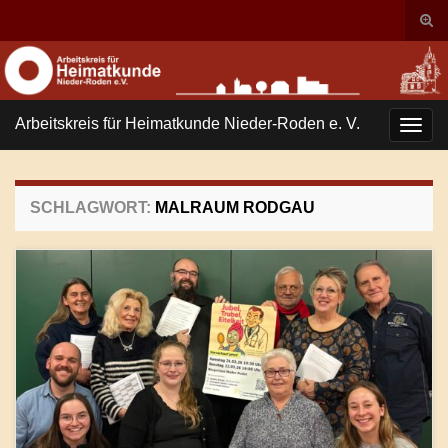
Suc
ums
Search for:
Arbeitskreis für Heimatkunde Nieder-Roden e. V.
Navi
umsc
SCHLAGWORT:
MALRAUM RODGAU