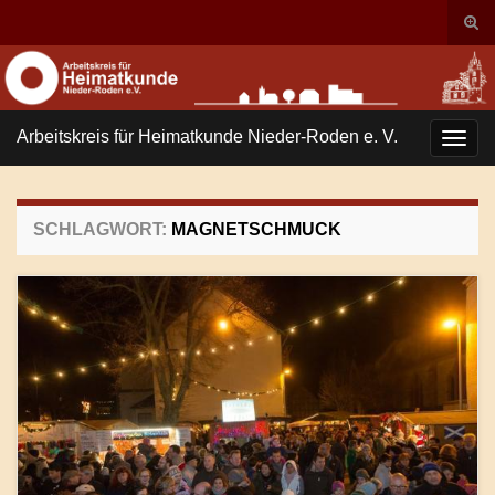
Suc
ums
Search for:
Arbeitskreis für Heimatkunde Nieder-Roden e. V.
Navi
umsc
SCHLAGWORT:
MAGNETSCHMUCK