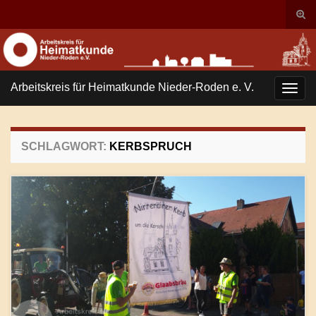
Suc
ums
Search for:
Arbeitskreis für Heimatkunde Nieder-Roden e. V.
Navi
umsc
SCHLAGWORT:
KERBSPRUCH