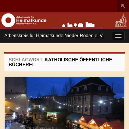
Suc
ums
Search for:
Arbeitskreis für Heimatkunde Nieder-Roden e. V.
Navi
umsc
SCHLAGWORT:
KATHOLISCHE ÖFFENTLICHE
BÜCHEREI