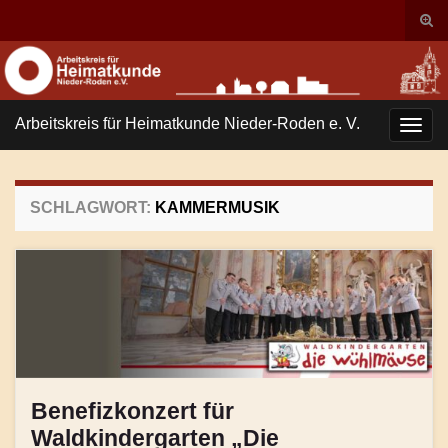
Suc
ums
Search for:
Arbeitskreis für Heimatkunde Nieder-Roden e. V.
Navi
umsc
SCHLAGWORT:
KAMMERMUSIK
Benefizkonzert für
Waldkindergarten „Die