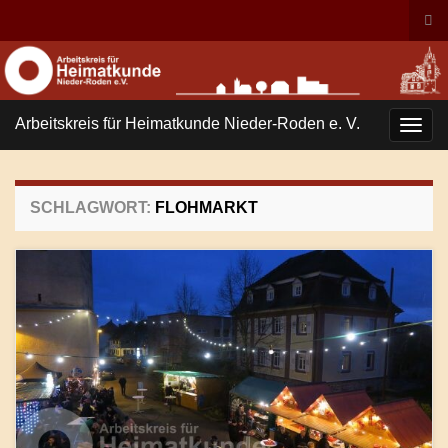
Suc
ums
Search for:
Arbeitskreis für Heimatkunde Nieder-Roden e. V.
Navi
umsc
SCHLAGWORT:
FLOHMARKT