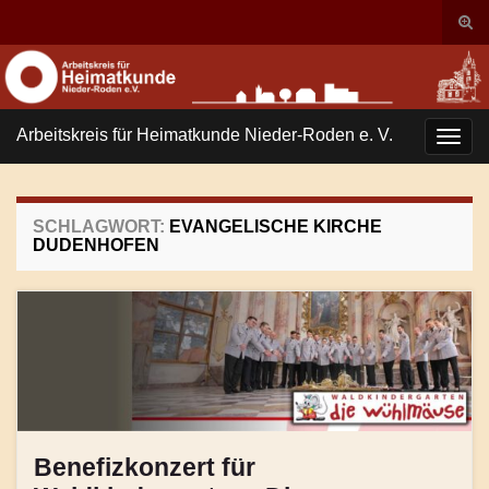
Suc
ums
Search for:
Arbeitskreis für Heimatkunde Nieder-Roden e. V.
Navi
umsc
SCHLAGWORT:
EVANGELISCHE KIRCHE
DUDENHOFEN
Benefizkonzert für