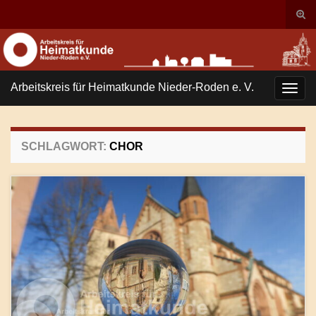
Suc
ums
Search for:
Arbeitskreis für Heimatkunde Nieder-Roden e. V.
Navi
umsc
SCHLAGWORT:
CHOR