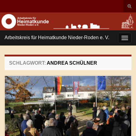
Suc
ums
Search for:
Arbeitskreis für Heimatkunde Nieder-Roden e. V.
Navi
umsc
SCHLAGWORT:
ANDREA SCHÜLNER