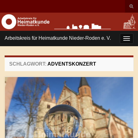
Suc
ums
Search for:
Arbeitskreis für Heimatkunde Nieder-Roden e. V.
Navi
umsc
SCHLAGWORT:
ADVENTSKONZERT