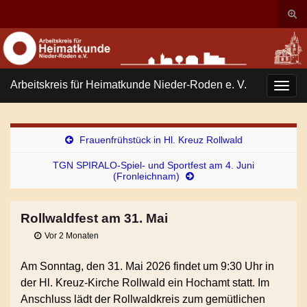
Suc
ums
Search for:
Arbeitskreis für Heimatkunde Nieder-Roden e. V.
Navi
umsc
Frauenfrühstück in Hl. Kreuz Rollwald
TGN SPIRALO-Spiel- und Sportfest am 4. Juni
(Fronleichnam)
Rollwaldfest am 31. Mai
Vor 2 Monaten
Am Sonntag, den 31. Mai 2026 findet um 9:30 Uhr in
der Hl. Kreuz-Kirche Rollwald ein Hochamt statt. Im
Anschluss lädt der Rollwaldkreis zum gemütlichen