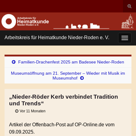
Suc
ums
Search for:
Arbeitskreis für Heimatkunde Nieder-Roden e. V.
Navi
umsc
Familien-Drachenfest 2025 am Badesee Nieder-Roden
Museumsöffnung am 21. September – Wieder mit Musik im
Museumshof
„Nieder-Röder Kerb verbindet Tradition
und Trends“
Vor 11 Monaten
Artikel der Offenbach-Post auf OP-Online.de vom
09.09.2025.