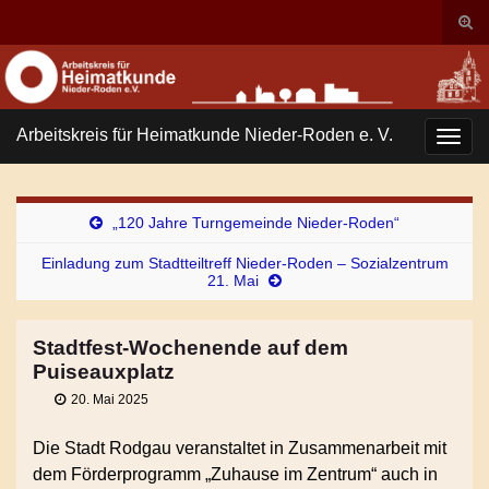
Suc
ums
Search for:
Arbeitskreis für Heimatkunde Nieder-Roden e. V.
Navi
umsc
„120 Jahre Turngemeinde Nieder-Roden“
Einladung zum Stadtteiltreff Nieder-Roden – Sozialzentrum
21. Mai
Stadtfest-Wochenende auf dem
Puiseauxplatz
20. Mai 2025
Die Stadt Rodgau veranstaltet in Zusammenarbeit mit
dem Förderprogramm „Zuhause im Zentrum“ auch in