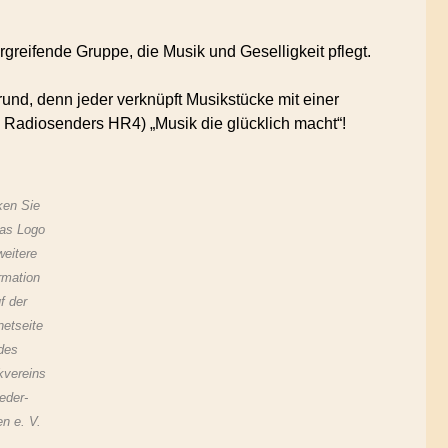
rgreifende Gruppe, die Musik und Geselligkeit pflegt.
rund, denn jeder verknüpft Musikstücke mit einer
 Radiosenders HR4) „Musik die glücklich macht“!
ken Sie
das Logo
weitere
rmation
f der
netseite
des
kvereins
eder-
n e. V.