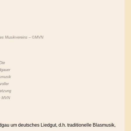
e des Musikvereins – ©MVN
Die
dgauer
smusik
voller
etzung
© MVN
gau um deutsches Liedgut, d.h. traditionelle Blasmusik,