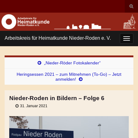
Suc
ums
Search for:
Arbeitskreis für Heimatkunde Nieder-Roden e. V.
Navi
umsc
„Nieder-Röder Fotokalender“
Heringsessen 2021 – zum Mitnehmen (To-Go) – Jetzt
anmelden!
Nieder-Roden in Bildern – Folge 6
31. Januar 2021