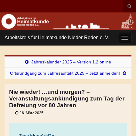
Suc
ums
Search for:
Arbeitskreis für Heimatkunde Nieder-Roden e. V.
Navi
umsc
Jahreskalender 2025 – Version 1.2 online
Ortsrundgang zum Jahresauftakt 2025 – Jetzt anmelden!
Nie wieder! …und morgen? –
Veranstaltungsankündigung zum Tag der
Befreiung vor 80 Jahren
16. März 2025